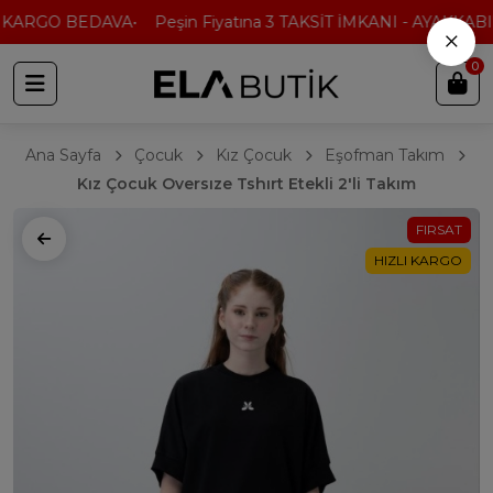
 KARGO BEDAVA
Peşin Fiyatına 3 TAKSİT İMKANI - AYAKKABI'
×
0
Ana Sayfa
Çocuk
Kız Çocuk
Eşofman Takım
Kız Çocuk Oversıze Tshırt Etekli 2'li Takım
FIRSAT
HIZLI KARGO