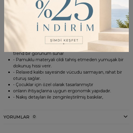
Standart boy kesimiyle vücuda tam oturur ve hareket
özgürlüğü Sağlar
- Çift cepli tasarımı küçük eşyaların taşınması için pratik
bir çözüm sunar
- Şeritli detaylar ile şık ve modern bir görünüm kazandırır
- Sportswear koleksiyonunun bir parçası olarak spor
şıklığını günlük yaşama taşır
- Geniş paça tasarımı, hareket serbestliği sağlarken
trend bir görünüm sunar
- Pamuklu materyali cildi tahriş etmeden yumuşak bir
dokunuş hissi verir.
- Relaxed kalıbı sayesinde vücudu sarmayan, rahat bir
oturuş sağlar.
- Çocuklar için özel olarak tasarlanmıştır
onların ihtiyaçlarına uygun ergonomik yapıdadır.
- Nakış detayları ile zenginleştirilmiş baskılar,
YORUMLAR
0