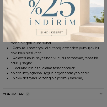
Standart boy kesimiyle vücuda tam oturur ve hareket
özgürlüğü Sağlar
- Çift cepli tasarımı küçük eşyaların taşınması için pratik
bir çözüm sunar
- Şeritli detaylar ile şık ve modern bir görünüm kazandırır
- Sportswear koleksiyonunun bir parçası olarak spor
şıklığını günlük yaşama taşır
- Geniş paça tasarımı, hareket serbestliği sağlarken
trend bir görünüm sunar
- Pamuklu materyali cildi tahriş etmeden yumuşak bir
dokunuş hissi verir.
- Relaxed kalıbı sayesinde vücudu sarmayan, rahat bir
oturuş sağlar.
- Çocuklar için özel olarak tasarlanmıştır
onların ihtiyaçlarına uygun ergonomik yapıdadır.
- Nakış detayları ile zenginleştirilmiş baskılar,
YORUMLAR
0