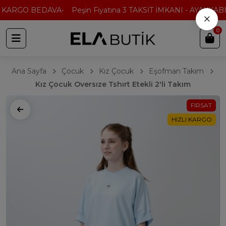
 KARGO BEDAVA
Peşin Fiyatına 3 TAKSİT İMKANI - AYAKKABI'
×
0
Ana Sayfa
Çocuk
Kız Çocuk
Eşofman Takım
Kız Çocuk Oversıze Tshırt Etekli 2'li Takım
FIRSAT
HIZLI KARGO