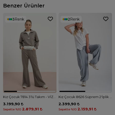
Benzer Ürünler
3
Renk
2
Renk
Kız Çocuk 7814 3'lü Takım - VİZON
Kız Çocuk 8626 Süprem 2'İplik Pantolonlu Takım - GRİ EKRU
3.199,90
2.399,90
2.879,91
2.159,91
Sepette %10
Sepette %10