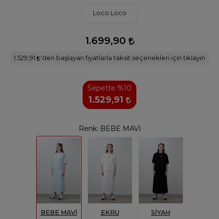
Loco Loco
1.699,90
1.529,91
'den başlayan fiyatlarla taksit seçenekleri için tıklayın
Sepette %10
1.529,91
Renk:
BEBE MAVİ
BEBE MAVİ
EKRU
SİYAH