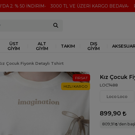
A 2. % 50 İNDİRİM
3000 TL VE ÜZERİ KARGO BEDAVA
Peş
ÜST
ALT
DIŞ
TAKIM
AKSESUA
GİYİM
GİYİM
GİYİM
Kız Çocuk Fiyonk Detaylı Tshirt
Kız Çocuk Fi
FIRSAT
LOC7488
HIZLI KARGO
Loco Loco
899,90
809,91
'den başl