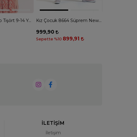
M 0566 Kız Crop Tişört 9-14 YAŞ - KIRMIZI
Kız Çocuk 8664 Süprem New York Baskı Tshirt - EKRU
999,90
999,90
899,91
8
Sepette %10
Sepette %10
İLETİŞİM
İletişim