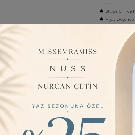
Stoğa Girince 
Fiyatı Düşünce
Barkod:
L
İade Bilgisi:
ÜRÜN BILGISI
Standart bo
özgürlüğü S
- Pamuklu m
dokunuş hissi
- Relaxed ka
sağlar.
- Çocuklar iç
onların ihti
YORUMLAR
0