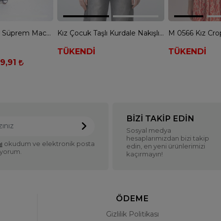
Kız Çocuk 8630 Süprem Macha Tshirt - SİYAH
Kız Çocuk Taşlı Kurdale Nakışlı Tshirt - BEBE MAVİ
TÜKENDİ
TÜKENDİ
9,91
BIZI TAKIP EDIN
Sosyal medya
hesaplarımızdan bizi takip
ı
okudum ve elektronik posta
edin, en yeni ürünlerimizi
iyorum.
kaçırmayın!
ÖDEME
Gizlilik Politikası