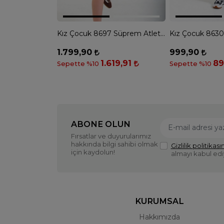
Kız Çocuk 8697 Süprem Atlet File & Baskılı Tshirt - EKRU
1.799,90
999,90
1.619,91
89
Sepette %10
Sepette %10
ABONE OLUN
Fırsatlar ve duyurularımız
hakkında bilgi sahibi olmak
Gizlilik politikasın
için kaydolun!
almayı kabul ed
KURUMSAL
Hakkımızda