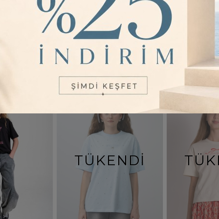
3
Renk
TÜKENDI
TÜK