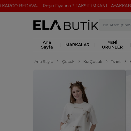
KARGO BEDAVA
Peşin Fiyatına 3 TAKSİT İMKANI - AYAKKABI'D
Ana
YENİ
MARKALAR
Sayfa
ÜRÜNLER
Ana Sayfa
Çocuk
Kız Çocuk
Tshirt