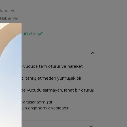
Haber Ver
 Haber Ver
OC74886
Değişim Kabul Edilir
y kesimiyle vücuda tam oturur ve hareket
ağlar
ateryali cildi tahriş etmeden yumuşak bir
 verir.
lıbı sayesinde vücudu sarmayan, rahat bir oturuş
in özel olarak tasarlanmıştır
yaçlarına uygun ergonomik yapıdadır.