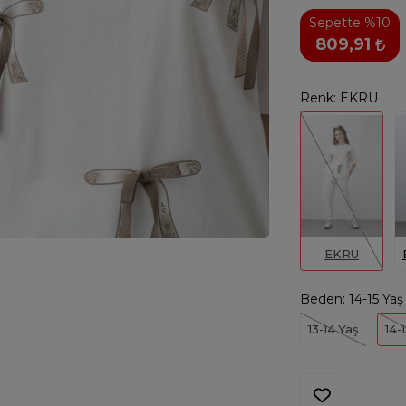
Sepette %10
809,91
Renk:
EKRU
EKRU
Beden:
14-15 Yaş
13-14 Yaş
14-