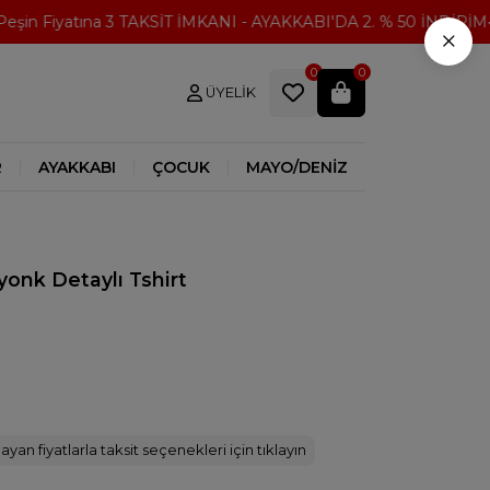
in Fiyatına 3 TAKSİT İMKANI - AYAKKABI'DA 2. % 50 İNDİRİM
×
0
0
ÜYELIK
R
AYAKKABI
ÇOCUK
MAYO/DENİZ
yonk Detaylı Tshirt
ayan fiyatlarla taksit seçenekleri için tıklayın