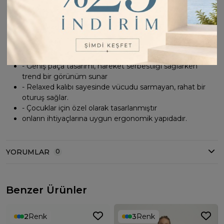
özgürlüğü Sağlar
- Çift cepli tasarımı küçük eşyaların taşınması için pratik
bir çözüm sunar
- Şeritli detaylar ile şık ve modern bir görünüm kazandırır
- Sportswear koleksiyonunun bir parçası olarak spor
şıklığını günlük yaşama taşır
- Geniş paça tasarımı, hareket serbestliği sağlarken
trend bir görünüm sunar
- Relaxed kalıbı sayesinde vücudu sarmayan, rahat bir
oturuş sağlar.
- Çocuklar için özel olarak tasarlanmıştır
onların ihtiyaçlarına uygun ergonomik yapıdadır.
YORUMLAR
0
Benzer Ürünler
2
Renk
3
Renk