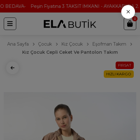
O BEDAVA
Peşin Fiyatına 3 TAKSİT İMKANI - AYAKKABI'DA 2. 
×
0
Ana Sayfa
Çocuk
Kız Çocuk
Eşofman Takım
Kız Çocuk Cepli Ceket Ve Pantolon Takım
FIRSAT
HIZLI KARGO