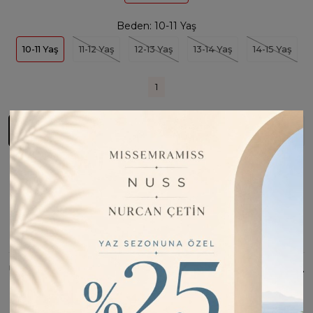
Beden:
10-11 Yaş
10-11 Yaş
11-12 Yaş
12-13 Yaş
13-14 Yaş
14-15 Yaş
1
Sepete Ekle
Fiyatı Düşünce Haber Ver
Barkod:
LOC74205
İade Bilgisi:
Değişim Kabul Edilir
Bu Ürünü Paylaş
ÜRÜN BILGISI
Standart boy kesimiyle vücuda tam oturur ve hareket