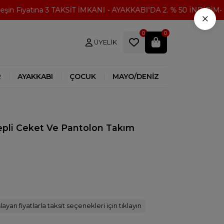
n Fiyatına 3 TAKSİT İMKANI - AYAKKABI'DA 2. % 50 İNDİRİM
3
×
0
0
ÜYELIK
R
AYAKKABI
ÇOCUK
MAYO/DENİZ
epli Ceket Ve Pantolon Takım
ayan fiyatlarla taksit seçenekleri için tıklayın