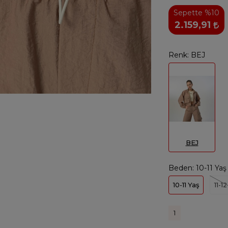
Sepette %10
2.159,91
Renk:
BEJ
BEJ
Beden:
10-11 Yaş
10-11 Yaş
11-1
1