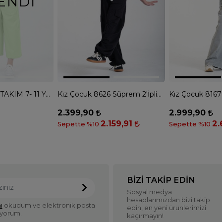
ENDI
M 0325 KIZ 2Lİ TAKIM 7- 11 Yaş - FISTIK YEŞİLİ
Kız Çocuk 8626 Süprem 2'İplik Pantolonlu Takım - EKRU SİYAH
2.399,90
2.999,90
2.159,91
2.
Sepette %10
Sepette %10
BIZI TAKIP EDIN
Sosyal medya
hesaplarımızdan bizi takip
ı
okudum ve elektronik posta
edin, en yeni ürünlerimizi
iyorum.
kaçırmayın!