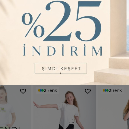
sağlar.
- Çocuklar iç
onların ihti
YORUMLAR
0
2
Renk
2
Renk