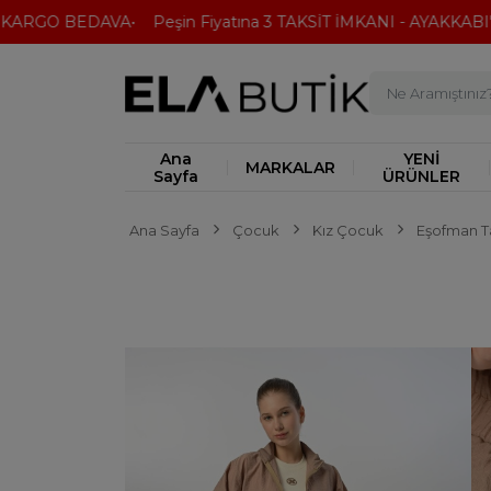
ARGO BEDAVA
Peşin Fiyatına 3 TAKSİT İMKANI - AYAKKABI'DA
Ana
YENİ
MARKALAR
Sayfa
ÜRÜNLER
Ana Sayfa
Çocuk
Kız Çocuk
Eşofman T