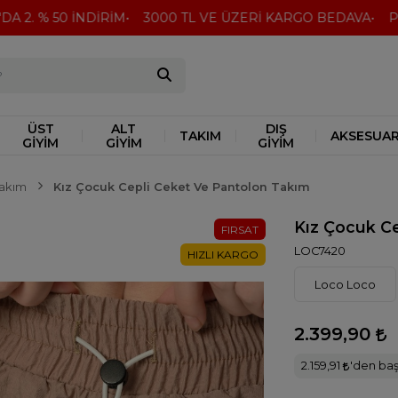
 2. % 50 İNDİRİM
3000 TL VE ÜZERİ KARGO BEDAVA
Peşi
ÜST
ALT
DIŞ
TAKIM
AKSESUA
GİYİM
GİYİM
GİYİM
akım
Kız Çocuk Cepli Ceket Ve Pantolon Takım
Kız Çocuk C
FIRSAT
LOC7420
HIZLI KARGO
Loco Loco
2.399,90
2.159,91
'den başl