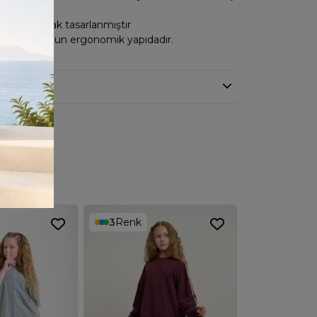
in özel olarak tasarlanmıştır
yaçlarına uygun ergonomik yapıdadır.
3
Renk
2
Renk