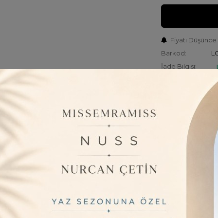
Fiyatı Düşünce
Barkod:
L
İade Bilgisi:
ÜRÜN BILGISI
Standart bo
özgürlüğü S
- Çift cepli 
çözüm suna
- Şeritli de
- Sportswear
günlük yaşa
- Geniş paça
görünüm su
- Relaxed ka