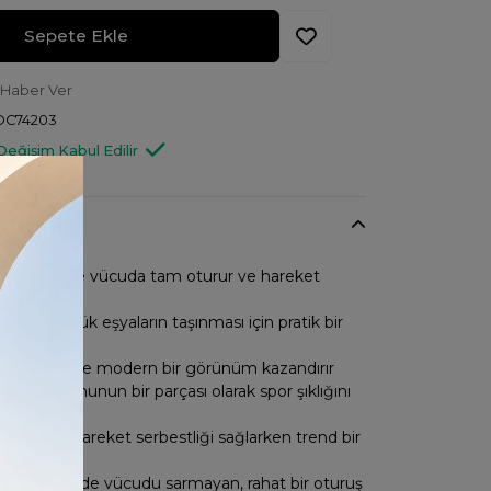
Sepete Ekle
 Haber Ver
OC74203
Değişim Kabul Edilir
y kesimiyle vücuda tam oturur ve hareket
ağlar
tasarımı küçük eşyaların taşınması için pratik bir
r
taylar ile şık ve modern bir görünüm kazandırır
 koleksiyonunun bir parçası olarak spor şıklığını
ma taşır
 tasarımı, hareket serbestliği sağlarken trend bir
nar
lıbı sayesinde vücudu sarmayan, rahat bir oturuş