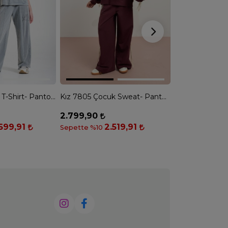
Kız Çocuk 8167 T-Shirt- Pantolon 2 İplik Takım - GRİ
Kız 7805 Çocuk Sweat- Pantolon Takım - MOR
2.799,90
2.499,90
699,91
2.519,91
2
Sepette %10
Sepette %10