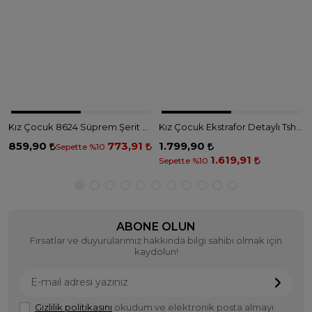
Kız Çocuk 8624 Süprem Şerit Kol Tshirt - SİYAH EKRU
Kız Çocuk Ekstrafor Detaylı Tshirt Takım - BEBE MAVİ
859,90
773,91
1.799,90
Sepette %10
1.619,91
Sepette %10
ABONE OLUN
Fırsatlar ve duyurularımız hakkında bilgi sahibi olmak için
kaydolun!
Gizlilik politikasını
okudum ve elektronik posta almayı