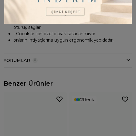
özgürlüğü Sağlar
- Pamuklu materyali cildi tahriş etmeden yumuşak bir
dokunuş hissi verir.
- Relaxed kalıbı sayesinde vücudu sarmayan, rahat bir
oturuş sağlar.
- Çocuklar için özel olarak tasarlanmıştır
onların ihtiyaçlarına uygun ergonomik yapıdadır.
YORUMLAR
0
Benzer Ürünler
2
Renk