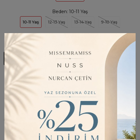
Beden:
10-11 Yaş
10-11 Yaş
12-13 Yaş
13-14 Yaş
9-10 Yaş
1
Sepete Ekle
Fiyatı Düşünce Haber Ver
Barkod:
LOC74415
İade Bilgisi:
Değişim Kabul Edilir
Bu Ürünü Paylaş
ÜRÜN BILGISI
Standart boy kesimiyle vücuda tam oturur ve hareket