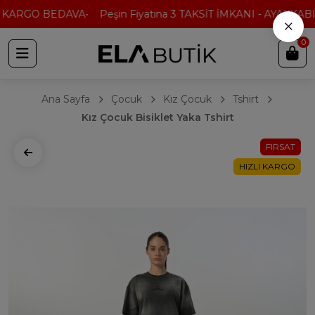
 KARGO BEDAVA
Peşin Fiyatına 3 TAKSİT İMKANI - AYAKKABI'
×
0
Ana Sayfa
Çocuk
Kız Çocuk
Tshirt
Kız Çocuk Bisiklet Yaka Tshirt
FIRSAT
HIZLI KARGO