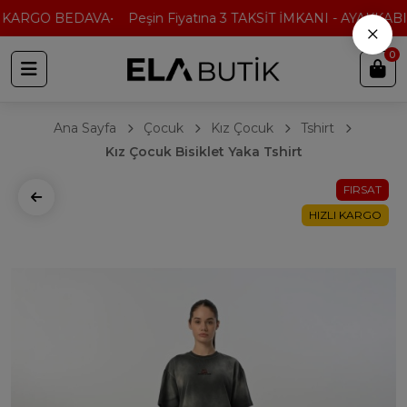
 KARGO BEDAVA
Peşin Fiyatına 3 TAKSİT İMKANI - AYAKKABI'
×
0
Ana Sayfa
Çocuk
Kız Çocuk
Tshirt
Kız Çocuk Bisiklet Yaka Tshirt
FIRSAT
HIZLI KARGO