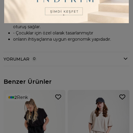
özgürlüğü Sağlar
- Pamuklu materyali cildi tahriş etmeden yumuşak bir
dokunuş hissi verir.
- Relaxed kalıbı sayesinde vücudu sarmayan, rahat bir
oturuş sağlar.
- Çocuklar için özel olarak tasarlanmıştır
onların ihtiyaçlarına uygun ergonomik yapıdadır.
YORUMLAR
0
Benzer Ürünler
2
Renk