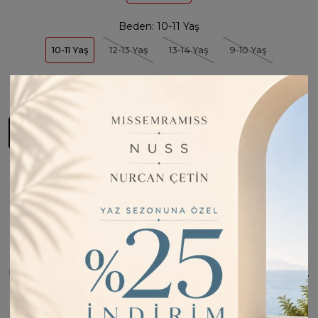
Beden:
10-11 Yaş
10-11 Yaş
12-13 Yaş
13-14 Yaş
9-10 Yaş
1
Sepete Ekle
Fiyatı Düşünce Haber Ver
Barkod:
LOC74414
İade Bilgisi:
Değişim Kabul Edilir
Bu Ürünü Paylaş
ÜRÜN BILGISI
Standart boy kesimiyle vücuda tam oturur ve hareket