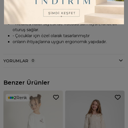
- Pamuklu materyali cildi tahriş etmeden yumuşak bir
dokunuş hissi verir.
- Relaxed kalıbı sayesinde vücudu sarmayan, rahat bir
oturuş sağlar.
- Çocuklar için özel olarak tasarlanmıştır
onların ihtiyaçlarına uygun ergonomik yapıdadır.
YORUMLAR
0
Benzer Ürünler
2
Renk