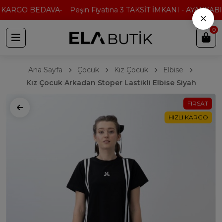
 KARGO BEDAVA
Peşin Fiyatına 3 TAKSİT İMKANI - AYAKKABI'
×
0
Ana Sayfa
Çocuk
Kız Çocuk
Elbise
Kız Çocuk Arkadan Stoper Lastikli Elbise Siyah
FIRSAT
HIZLI KARGO