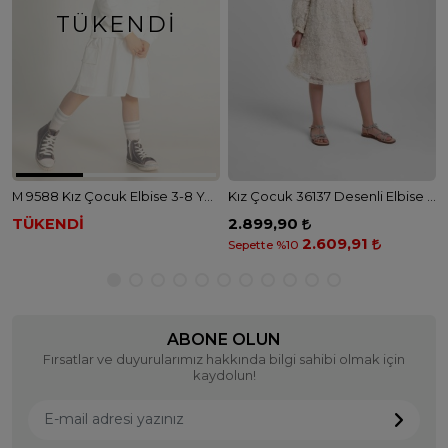
TÜKENDI
M 9588 Kız Çocuk Elbise 3-8 YAŞ - EKRU
Kız Çocuk 36137 Desenli Elbise - BEJ
TÜKENDİ
2.899,90
2.609,91
Sepette %10
ABONE OLUN
Fırsatlar ve duyurularımız hakkında bilgi sahibi olmak için
kaydolun!