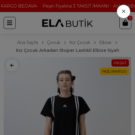
 KARGO BEDAVA
Peşin Fiyatına 3 TAKSİT İMKANI - AYAKKABI'
×
0
Ana Sayfa
Çocuk
Kız Çocuk
Elbise
Kız Çocuk Arkadan Stoper Lastikli Elbise Siyah
FIRSAT
HIZLI KARGO