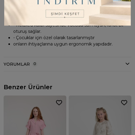
- Pamuklu materyali cildi tahriş etmeden yumuşak bir
dokunuş hissi verir.
- Relaxed kalıbı sayesinde vücudu sarmayan, rahat bir
oturuş sağlar.
- Çocuklar için özel olarak tasarlanmıştır
onların ihtiyaçlarına uygun ergonomik yapıdadır.
YORUMLAR
0
Benzer Ürünler