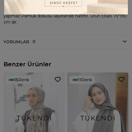
Ürünümüz pamuk jakardır. Dört mevsim kullanıma uygundur
Kolay şekil alır. İç göstermez. Kırışma kayma ve yapışma
yapmaz Pamuk dokusu sayesinde hafiftir. Ürün Ebatı 75*190
cm dir.
YORUMLAR
0
Benzer Ürünler
15
Renk
11
Renk
TÜKENDI
TÜKENDI