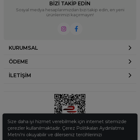
BIZI TAKIP EDIN
Sosyal medya hesaplarımızdan bizi takip edin, en yeni
ürünlerimizi kaçırmayın!
KURUMSAL
ÖDEME
İLETİŞİM
Size daha iyi hizmet verebilmek için internet sitemizde
çerezler kullanılmaktadır. Çerez Politikaları Aydınlatma
Metni’ni okuyabilir ve dilerseniz tercihlerinizi
© 2023
Ela Butik
. Tüm hakları saklıdır.