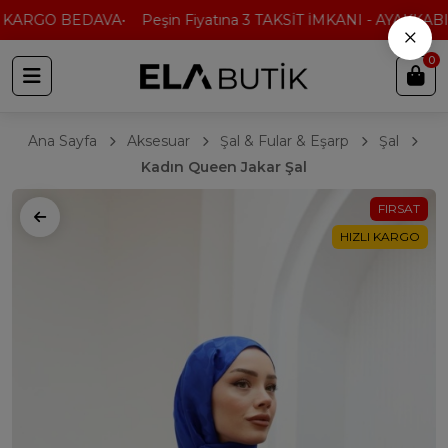
 KARGO BEDAVA
Peşin Fiyatına 3 TAKSİT İMKANI - AYAKKABI'
×
0
Ana Sayfa
Aksesuar
Şal & Fular & Eşarp
Şal
Kadın Queen Jakar Şal
FIRSAT
HIZLI KARGO