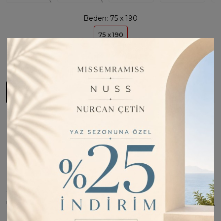
Beden:
75 x 190
75 x 190
Son
1
Ürün
Sepete Ekle
Fiyatı Düşünce Haber Ver
Barkod:
SEN153013
Kargo Bilgisi:
1 iş günü içinde kargoda
İade Bilgisi:
Değişim Kabul Edilir
Bu Ürünü Paylaş
ÜRÜN BILGISI