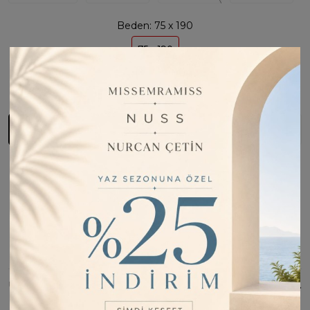
Beden:
75 x 190
75 x 190
Son
1
Ürün
Sepete Ekle
Fiyatı Düşünce Haber Ver
Barkod:
SEN15061
Kargo Bilgisi:
1 iş günü içinde kargoda
İade Bilgisi:
Değişim Kabul Edilir
Bu Ürünü Paylaş
ÜRÜN BILGISI