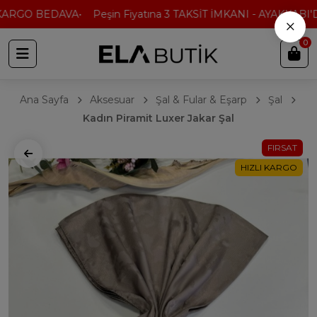
ARGO BEDAVA
Peşin Fiyatına 3 TAKSİT İMKANI - AYAKKABI'DA
×
0
Ana Sayfa
Aksesuar
Şal & Fular & Eşarp
Şal
Kadın Piramit Luxer Jakar Şal
FIRSAT
HIZLI KARGO