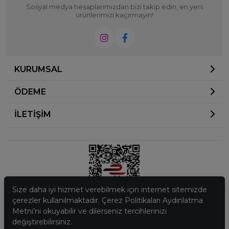
Sosyal medya hesaplarımızdan bizi takip edin, en yeni
ürünlerimizi kaçırmayın!
KURUMSAL
ÖDEME
İLETİŞİM
Size daha iyi hizmet verebilmek için internet sitemizde
çerezler kullanılmaktadır. Çerez Politikaları Aydınlatma
Metni’ni okuyabilir ve dilerseniz tercihlerinizi
© 2023
Ela Butik
. Tüm hakları saklıdır.
değiştirebilirsiniz.
256 BitSSL