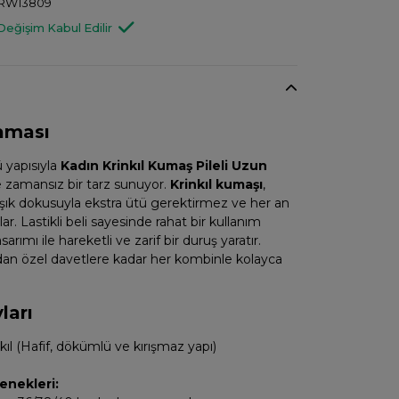
RW13809
Değişim Kabul Edilir
aması
 yapısıyla
Kadın Krinkıl Kumaş Pileli Uzun
 zamansız bir tarz sunuyor.
Krinkıl kumaşı
,
rışık dokusuyla ekstra ütü gerektirmez ve her an
r. Lastikli beli sayesinde rahat bir kullanım
sarımı ile hareketli ve zarif bir duruş yaratır.
an özel davetlere kadar her kombinle kolayca
ları
kıl (Hafif, dökümlü ve kırışmaz yapı)
nekleri: