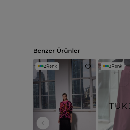
Benzer Ürünler
2
Renk
3
Renk
TÜK