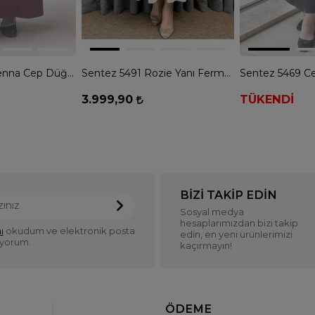
Sentez 5472 Elenna Cep Düğmeli Çan Etek - BORDO
Sentez 5491 Rozie Yanı Fermuarlı Kloş Etek - EKRU
3.999,90
TÜKENDİ
BIZI TAKIP EDIN
Sosyal medya
hesaplarımızdan bizi takip
ı
okudum ve elektronik posta
edin, en yeni ürünlerimizi
iyorum.
kaçırmayın!
ÖDEME