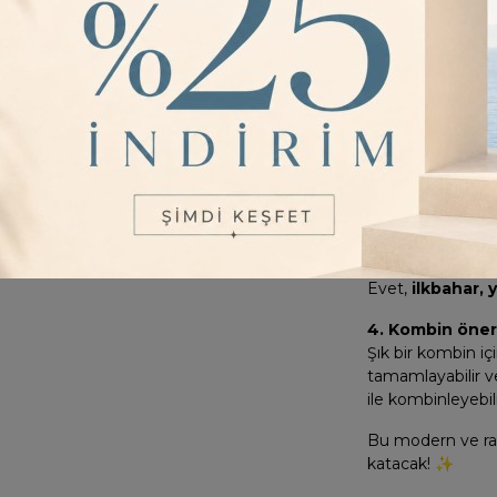
ayakkabılarla tam
Sıkça Sorul
1. Ürün kırışır m
Krinkıl kumaş yap
ütü gerektirmez
2. Yıkama talim
30°C’de hassas yı
ısıda ütüleme yapı
3. Mevsimlik mi
Evet,
ilkbahar,
4. Kombin öneri
Şık bir kombin iç
tamamlayabilir vey
ile kombinleyebili
Bu modern ve raha
katacak! ✨