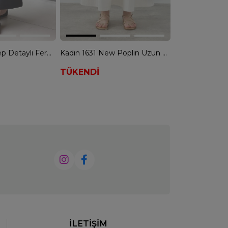
Sentez 5469 Cep Detaylı Fermuarlı Etek - SİYAH
Kadın 1631 New Poplin Uzun Etek - BEYAZ
TÜKENDİ
TÜKENDİ
İLETİŞİM