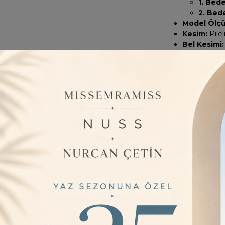
1. Bed
2. Bed
Model Ölçül
Kesim:
Pilel
Bel Kesimi:
Ürün Özelli
✔ Hafif ve kırı
✔ Pileli tasarımı
✔ Lastikli beli 
✔ Günlük, casual 
✔ Hem spor hem 
Neden Bu E
✅
Kolay Kullan
✅
Zamansız ve 
olmaya aday.
✅
Konforlu ve 
kolayca uyum sağ
✅
Çok Yönlü Ko