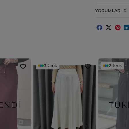
YORUMLAR
0
3
Renk
2
Renk
ENDI
TÜK