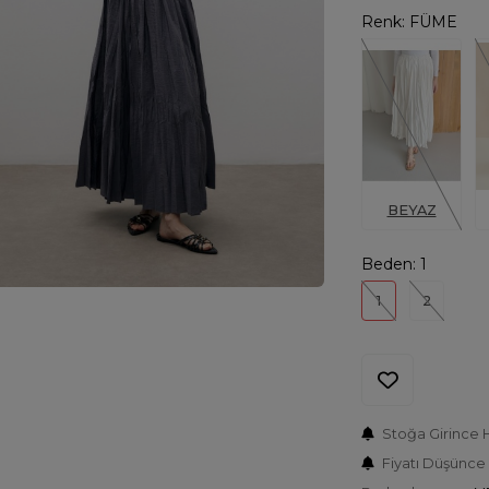
Renk:
FÜME
BEYAZ
Beden:
1
1
2
Stoğa Girince 
Fiyatı Düşünce