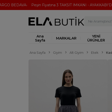
GO BEDAVA
Peşin Fiyatına 3 TAKSİT İMKANI - AYAKKABI'DA 2.
Ana
YENİ
MARKALAR
Sayfa
ÜRÜNLER
Ana Sayfa
Giyim
Alt Giyim
Etek
Kad