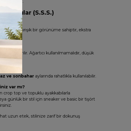
amlanabilir.
an Sorular (S.S.S.)
ı?
ısı gereği kırışık bir görünüme sahiptir, ekstra
.
atı nedir?
kama önerilir. Ağartıcı kullanılmamalıdır, düşük
labilir.
?
 yaz ve sonbahar
aylarında rahatlıkla kullanılabilir.
niz var mı?
in crop top ve topuklu ayakkabılarla
a günlük bir stil için sneaker ve basic bir tişört
rsiniz.
t uzun etek, stilinize zarif bir dokunuş