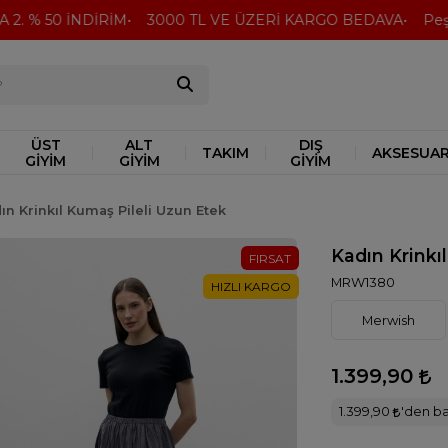
 % 50 İNDİRİM
3000 TL VE ÜZERİ KARGO BEDAVA
Peşin F
ÜST
ALT
DIŞ
TAKIM
AKSESUA
GİYİM
GİYİM
GİYİM
ın Krinkıl Kumaş Pileli Uzun Etek
Kadın Krinkı
FIRSAT
MRW1380
HIZLI KARGO
Merwish
1.399,90
1.399,90
'den ba