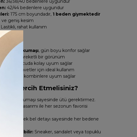
en:
36/38/40 bedenlere uygundur
en:
42/44 bedenlere uygundur
eri:
175 cm boyundadır,
1 beden giymektedir
i ve geniş kesim
Lastikli, rahat kullanım
kleri
şmaz
krinkıl kumaşı
, gün boyu konfor sağlar
 ile şık ve hareketli bir görünüm
sayesinde vücuda kolay uyum sağlar
ve özel davetler için ideal kullanım
de klasik kombinlere uyum sağlar
teği Tercih Etmelisiniz?
ım:
Krinkıl kumaşı sayesinde ütü gerektirmez.
Şık:
Pileli tasarımı ile her sezonun favorisi
Rahat:
Esnek bel detayı sayesinde her bedene
lar.
mbinlenebilir:
Sneaker, sandalet veya topuklu