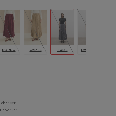
BORDO
CAMEL
FÜME
LACİVERT
Sİ
Haber Ver
 Haber Ver