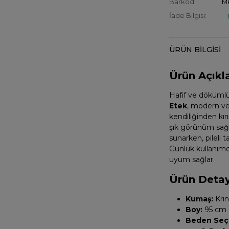
Barkod:
M
İade Bilgisi:
ÜRÜN BILGISI
Ürün Açıkl
Hafif ve dökümlü
Etek
, modern ve
kendiliğinden kı
şık görünüm sağla
sunarken, pileli ta
Günlük kullanımd
uyum sağlar.
Ürün Detay
Kumaş:
Krin
Boy:
95 cm
Beden Seçe