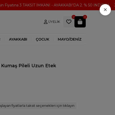
iyatına 3 TAKSİT İMKANI - AYAKKABI'DA 2. % 50 İNDİRİM
3000
×
0
0
ÜYELIK
R
AYAKKABI
ÇOCUK
MAYO/DENİZ
l Kumaş Pileli Uzun Etek
şlayan fiyatlarla taksit seçenekleri için tıklayın