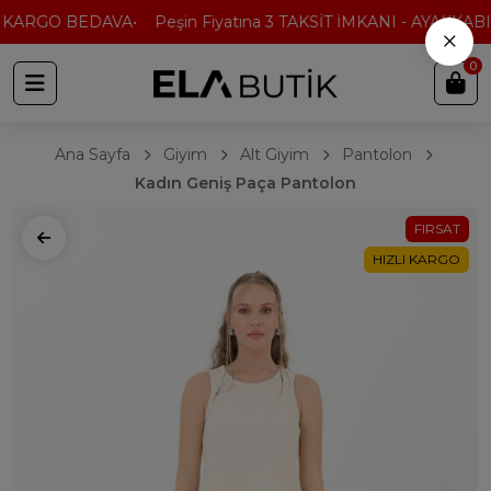
 KARGO BEDAVA
Peşin Fiyatına 3 TAKSİT İMKANI - AYAKKABI'
×
0
Ana Sayfa
Giyim
Alt Giyim
Pantolon
Kadın Geniş Paça Pantolon
FIRSAT
HIZLI KARGO