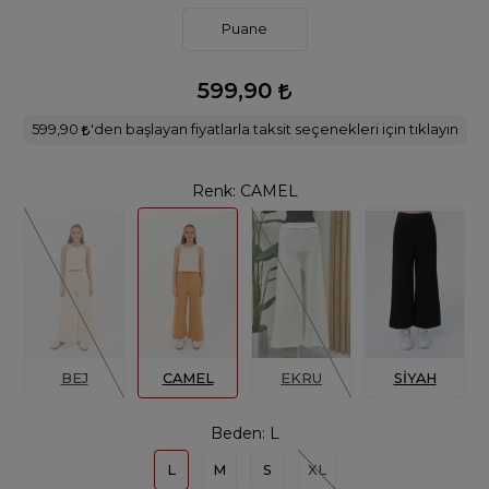
Puane
599,90
599,90
'den başlayan fiyatlarla taksit seçenekleri için tıklayın
Renk:
CAMEL
BEJ
CAMEL
EKRU
SİYAH
Beden:
L
L
M
S
XL