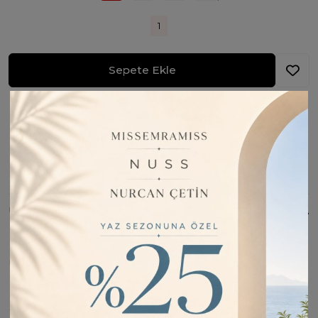
1
Sepete Ekle
Fiyatı Düşünce Haber Ver
Barkod:
PUN3000712
İade Bilgisi:
Değişim Kabul Edilir
Bu Ürünü Paylaş
ÜRÜN BILGISI
Ürün Çift İplik penye kumaştır .Ürün beli lastiklidir.
BEDEN
Boy
Bel
Basen
S
100cm
76cm
106cm