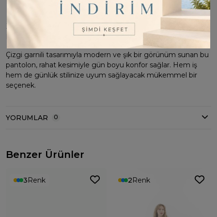
M
100cm
80cm
112cm
L
100cm
84cm
118cm
XL
100cm
88cm
124cm
Meltem hanım 'M' beden kullanmaktadır.
Çizgi garnili tasarımıyla modern ve şık bir görünüm sunan bu
pantolon, rahat kesimiyle gün boyu konfor sağlar. Hem iş
hem de günlük stilinize uyum sağlayacak mükemmel bir
seçenek.
YORUMLAR
0
Benzer Ürünler
3
Renk
2
Renk