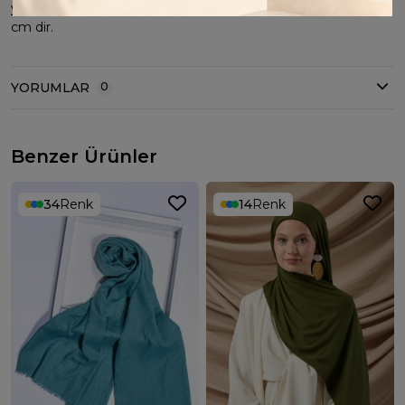
yapmaz Pamuk dokusu sayesinde hafiftir. Ürün Ebatı 75*190
cm dir.
YORUMLAR
0
Benzer Ürünler
34
Renk
14
Renk