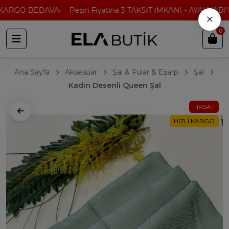
KARGO BEDAVA
Peşin Fiyatına 3 TAKSİT İMKANI - AYAKKABI'D
×
0
Ana Sayfa
Aksesuar
Şal & Fular & Eşarp
Şal
Kadın Desenli Queen Şal
FIRSAT
HIZLI KARGO