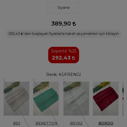
Siyane
389,90
292,43
'den başlayan fiyatlarla taksit seçenekleri için tıklayın
Sepette %25
292,43
Renk:
KÜFRENGİ
BEJ
BENETTON
BEYAZ
BORDO