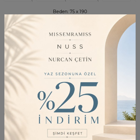
Beden:
75 x 190
75 x 190
Stoğa Girince Haber Ver
Fiyatı Düşünce Haber Ver
Barkod:
SEN15295
İade Bilgisi:
Değişim Kabul Edilir
Bu Ürünü Paylaş
ÜRÜN BILGISI
Ürünümüz pamuk jakardır. Dört mevsim kullanıma uygundur
Kolay şekil alır. İç göstermez. Kırışma kayma ve yapışma