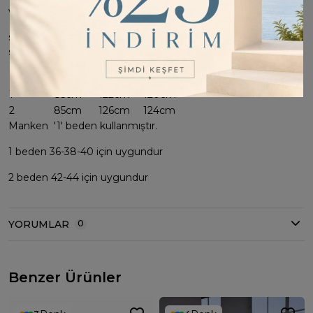
ve şık yazısı ile günlük
stilinize rahatça uyum sağlar. Hem şık hem de rahat bir
seçenek.
BEDEN
Boy
Göğüs
Basen
1
85cm
122cm
120cm
2
85cm
126cm
124cm
Manken '1' beden kullanmıştır.
1 beden 36-38-40 için uygundur
2 beden 42-44 için uygundur
YORUMLAR
0
Benzer Ürünler