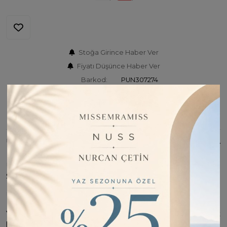
Stoğa Girince Haber Ver
Fiyatı Düşünce Haber Ver
Barkod:
PUN307274
İade Bilgisi:
Değişim Kabul Edilir
Bu Ürünü Paylaş
ÜRÜN BILGISI
ÜRÜN KUMAŞI : % 48 Polyester / % 46 Modal / % 6
Spandex
ÜRÜN BOYU : 85 CM
Yanı Fermuar Detaylı zarif bir dokunuş sunan bu sweat, rahat
kesimiyle tüm gün boyunca konfor sağlar. Modern tasarımı