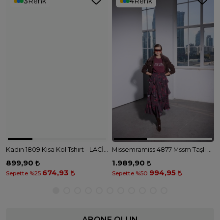
3
Renk
4
Renk
Kadın 1809 Kısa Kol Tshırt - LACİVERT
Missemramiss 4877 Mssm Taşlı Tshirt - BORDO
899,90
1.989,90
674,93
994,95
Sepette %25
Sepette %50
ABONE OLUN