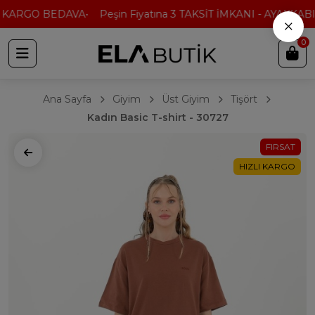
 KARGO BEDAVA
Peşin Fiyatına 3 TAKSİT İMKANI - AYAKKABI'
×
0
Ana Sayfa
Giyim
Üst Giyim
Tişört
Kadın Basic T-shirt - 30727
FIRSAT
HIZLI KARGO