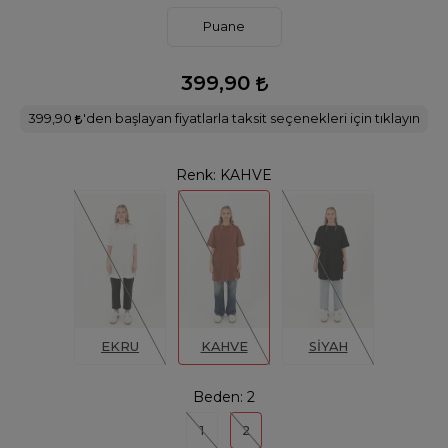
Puane
399,90
399,90
'den başlayan fiyatlarla taksit seçenekleri için tıklayın
Renk:
KAHVE
EKRU
KAHVE
SİYAH
Beden:
2
1
2