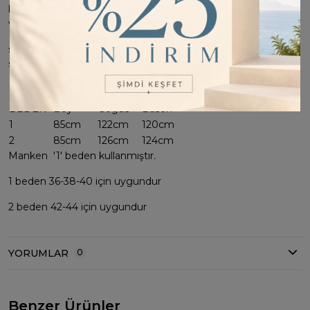
kesimiyle tüm gün boyunca konfor sağlar. Modern tasarımı
ve şık yazısı ile günlük
stilinize rahatça uyum sağlar. Hem şık hem de rahat bir
seçenek.
Ürün Çift İplik penye kumaştır.
BEDEN
Boy
Göğüs
Basen
1
85cm
122cm
120cm
2
85cm
126cm
124cm
Manken '1' beden kullanmıştır.
1 beden 36-38-40 için uygundur
2 beden 42-44 için uygundur
YORUMLAR
0
Benzer Ürünler