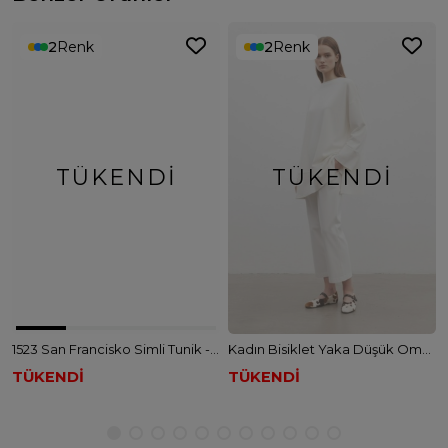
2
Renk
2
Renk
TÜKENDI
TÜKENDI
1523 San Francisko Simli Tunik - KAHVE
Kadın Bisiklet Yaka Düşük Omuz Örme Tunik - EKRU
TÜKENDİ
TÜKENDİ