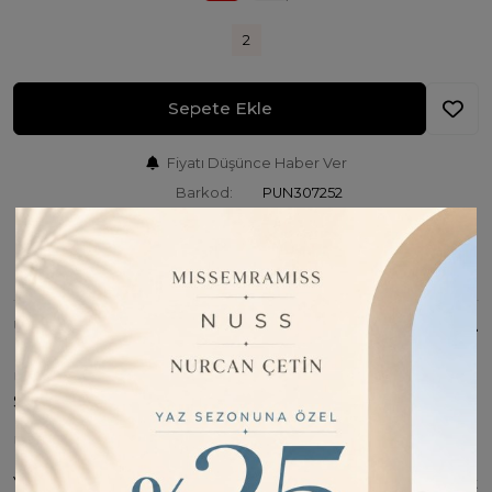
2
Sepete Ekle
Fiyatı Düşünce Haber Ver
Barkod:
PUN307252
İade Bilgisi:
Değişim Kabul Edilir
Bu Ürünü Paylaş
ÜRÜN BILGISI
ÜRÜN KUMAŞI : % 48 Polyester / % 46 Modal / % 6
Spandex
ÜRÜN BOYU : 85 CM
Yanı Fermuar Detaylı zarif bir dokunuş sunan bu sweat, rahat