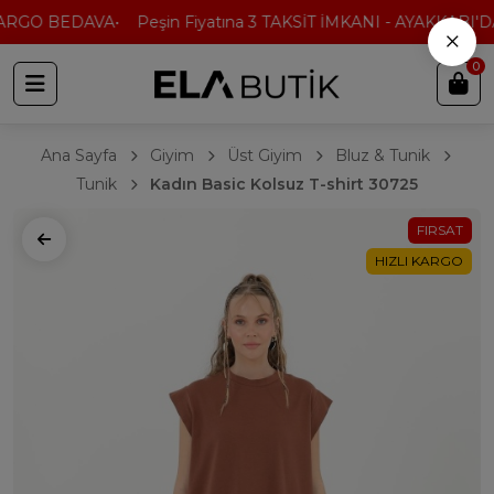
ARGO BEDAVA
Peşin Fiyatına 3 TAKSİT İMKANI - AYAKKABI'DA
×
0
Ana Sayfa
Giyim
Üst Giyim
Bluz & Tunik
Tunik
Kadın Basic Kolsuz T-shirt 30725
FIRSAT
HIZLI KARGO