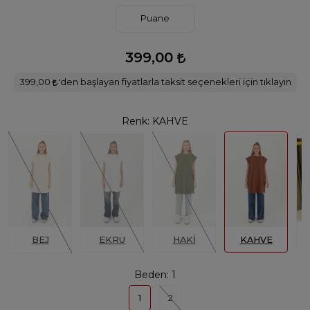
Puane
399,00
399,00
'den başlayan fiyatlarla taksit seçenekleri için tıklayın
Renk:
KAHVE
BEJ
EKRU
HAKİ
KAHVE
Beden:
1
1
2