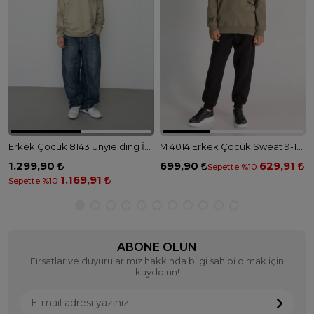
Erkek Çocuk 8143 Unyıeldıng İplik Sweat - KÜFRENGİ
M 4014 Erkek Çocuk Sweat 9-14 YAŞ - HAKİ
1.299,90
699,90
629,91
Sepette %10
1.169,91
Sepette %10
ABONE OLUN
Fırsatlar ve duyurularımız hakkında bilgi sahibi olmak için
kaydolun!