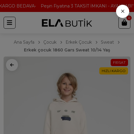
KARGO BEDAVA
Peşin Fiyatına 3 TAKSİT İMKANI - AYAKKABI'D
×
0
Ana Sayfa
Çocuk
Erkek Çocuk
Sweat
Erkek çocuk 1860 Gars Sweat 10/14 Yaş
FIRSAT
HIZLI KARGO