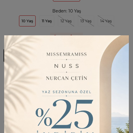
Beden:
10 Yaş
10 Yaş
11 Yaş
12 Yaş
13 Yaş
14 Yaş
Son
1
Ürün
Sepete Ekle
Fiyatı Düşünce Haber Ver
Barkod:
ES18601
Kargo Bilgisi:
1 iş günü içinde kargoda
İade Bilgisi:
Değişim Kabul Edilir
Bu Ürünü Paylaş
ÜRÜN BILGISI