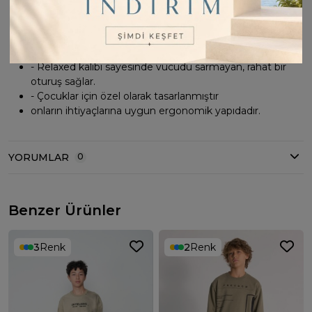
Standart boy kesimiyle vücuda tam oturur ve hareket
özgürlüğü Sağlar
- Pamuklu materyali cildi tahriş etmeden yumuşak bir
dokunuş hissi verir.
- Relaxed kalıbı sayesinde vücudu sarmayan, rahat bir
oturuş sağlar.
- Çocuklar için özel olarak tasarlanmıştır
onların ihtiyaçlarına uygun ergonomik yapıdadır.
YORUMLAR
0
Benzer Ürünler
3
Renk
2
Renk