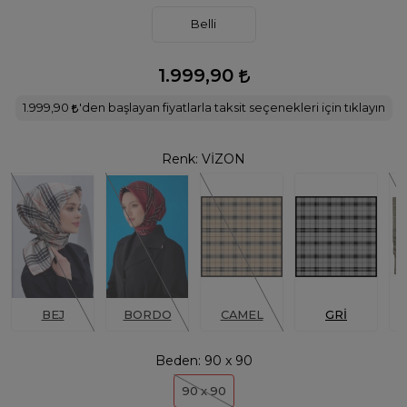
Belli
1.999,90
1.999,90
'den başlayan fiyatlarla taksit seçenekleri için tıklayın
Renk:
VİZON
BEJ
BORDO
CAMEL
GRİ
Beden:
90 x 90
90 x 90