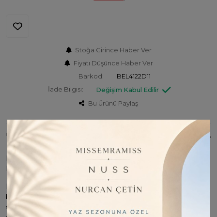
Stoğa Girince Haber Ver
Fiyatı Düşünce Haber Ver
Barkod:
BEL4122D11
İade Bilgisi:
Değişim Kabul Edilir
Bu Ürünü Paylaş
ÜRÜN BILGISI
Modern tasarımlar ve yenilikçi dokunuşlarla üretilen Belli İpek
Eşarp Koleksiyonu, tarzınıza yeni bir soluk getirecek.
Kaliteli ipek dokusunun, zarif ve minimal desenlerle
buluştuğu Belli İpek Eşarplar, hem gündelik yaşamınızda
şıklığınızı tamamlamak hem de özel günlerde zarif bir