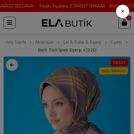
ARGO BEDAVA
Peşin Fiyatına 3 TAKSİT İMKANI - AYAKKABI'DA
×
0
Ana Sayfa
Aksesuar
Şal & Fular & Eşarp
Eşarp
Belli Tivil İpek Eşarp 4122D
FIRSAT
HIZLI KARGO