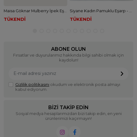
Maisa Göknar Mulberry İpek Eşarp - K.Y.Mavi
Siyane Kadın Pamuklu Eşarp - SİYAH
TÜKENDİ
TÜKENDİ
ABONE OLUN
Fırsatlar ve duyurularımız hakkında bilgi sahibi olmak için
kaydolun!
Gizlilik politikasını
okudum ve elektronik posta almayı
kabul ediyorum.
BIZI TAKIP EDIN
Sosyal medya hesaplarımızdan bizi takip edin, en yeni
ürünlerimizi kaçırmayın!