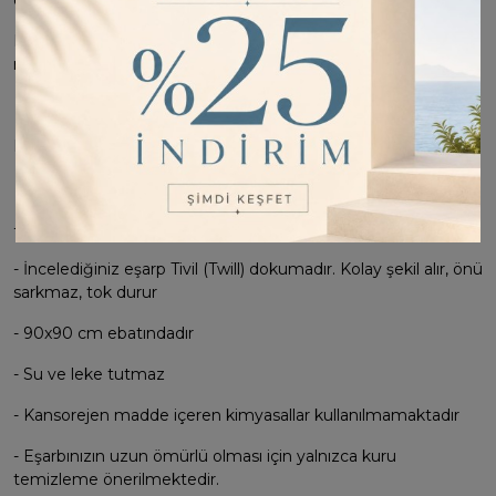
dokunuş yapmak için mükemmel bir seçenek.
Hafif ve doğal yapısı ile Belli İpek Eşarpları her mevsim
rahatlıkla kullanılabilirsiniz.
Belli İpek Eşarpların Özellikleri
- %100 İpek'dir
- İncelediğiniz eşarp Tivil (Twill) dokumadır. Kolay şekil alır, önü
sarkmaz, tok durur
- 90x90 cm ebatındadır
- Su ve leke tutmaz
- Kansorejen madde içeren kimyasallar kullanılmamaktadır
- Eşarbınızın uzun ömürlü olması için yalnızca kuru
temizleme önerilmektedir.