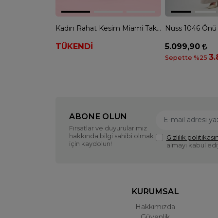
Kadın Rahat Kesim Miami Takım - LACİVERT
TÜKENDİ
5.099,90
3
Sepette %25
ABONE OLUN
Fırsatlar ve duyurularımız
hakkında bilgi sahibi olmak
Gizlilik politikasın
için kaydolun!
almayı kabul ed
KURUMSAL
Hakkımızda
Güvenlik