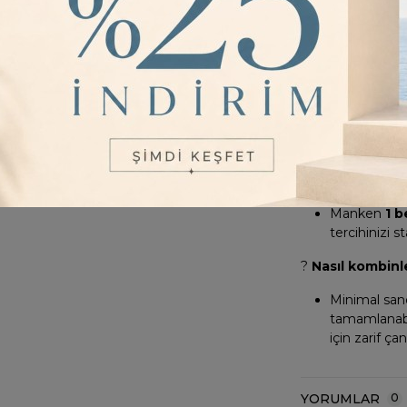
?
Üst kısmın u
Üst kısmın
detayı bulun
?
Etek boyu ka
Etek uzunl
sahiptir.
?
Hangi bedenl
Manken
1 
tercihinizi s
?
Nasıl kombinl
Minimal sand
tamamlanabil
için zarif ça
YORUMLAR
0