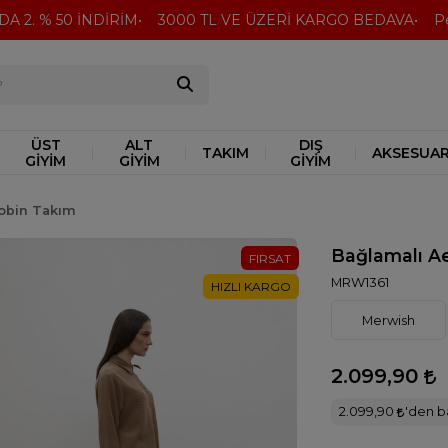
2. % 50 İNDİRİM
3000 TL VE ÜZERİ KARGO BEDAVA
Peşin
ÜST
ALT
DIŞ
TAKIM
AKSESUA
GİYİM
GİYİM
GİYİM
obin Takım
Bağlamalı A
FIRSAT
MRW1361
HIZLI KARGO
Merwish
2.099,90
2.099,90
'den ba