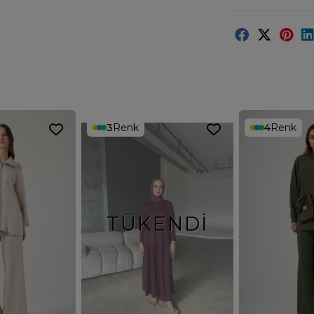
3
Renk
4
Renk
TÜKENDI