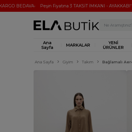
RGO BEDAVA
Peşin Fiyatına 3 TAKSİT İMKANI - AYAKKABI'DA 
Ana
YENİ
MARKALAR
Sayfa
ÜRÜNLER
Ana Sayfa
Giyim
Takım
Bağlamalı Aer