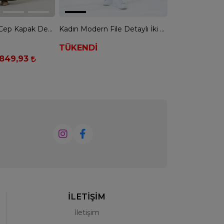
Nuss 1063 Tek Cep Kapak Detaylı Basic Pantolonlu Takım - YEŞİL
Kadın Modern File Detaylı İki Parça Takım - SİYAH
TÜKENDİ
TÜKENDİ
.849,93
İLETİŞİM
İletişim