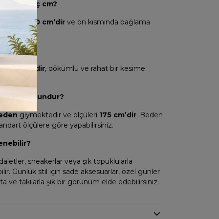
zunluğu kaç cm?
 uzunluğu
70 cm’dir
ve ön kısmında bağlama
ur.
ç cm?
uğu
95 cm’dir
, dökümlü ve rahat bir kesime
er için uygundur?
beden
giymektedir ve ölçüleri
175 cm’dir
. Beden
tandart ölçülere göre yapabilirsiniz.
enebilir?
aletler, sneakerlar veya şık topuklularla
ir. Günlük stil için sade aksesuarlar, özel günler
nta ve takılarla şık bir görünüm elde edebilirsiniz.