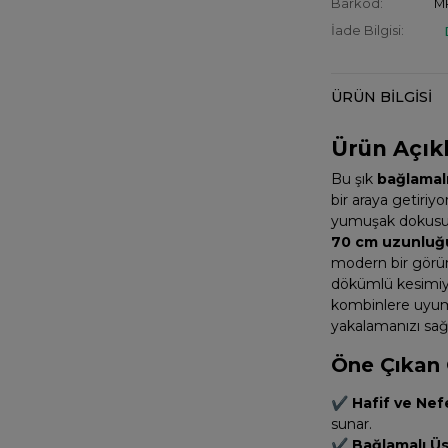
Barkod:
M
İade Bilgisi:
ÜRÜN BILGISI
Ürün Açık
Bu şık
bağlamal
bir araya getiriyo
yumuşak dokusu s
70 cm uzunluğ
modern bir görü
dökümlü kesimiyl
kombinlere uyum 
yakalamanızı sağl
Öne Çıkan Ö
✔
Hafif ve Nef
sunar.
✔
Bağlamalı Üs