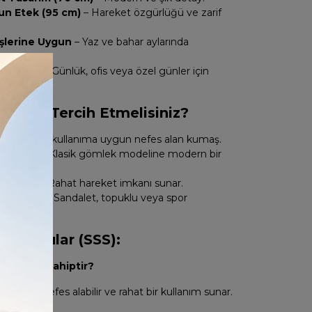
n Etek (95 cm)
– Hareket özgürlüğü ve zarif
şlerine Uygun
– Yaz ve bahar aylarında
t Kombin
– Günlük, ofis veya özel günler için
akımı Tercih Etmelisiniz?
if:
Günlük kullanıma uygun nefes alan kumaş.
t Detayı:
Klasik gömlek modeline modern bir
ık Etek:
Rahat hareket imkanı sunar.
lenebilir:
Sandalet, topuklu veya spor
umlu.
an Sorular (SSS):
ir yapıya sahiptir?
ş hafif, nefes alabilir ve rahat bir kullanım sunar.