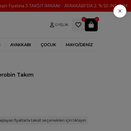
 Fiyatına 3 TAKSİT İMKANI - AYAKKABI'DA 2. % 50 İNDİRİM
30
×
0
0
ÜYELIK
R
AYAKKABI
ÇOCUK
MAYO/DENİZ
erobin Takım
şlayan fiyatlarla taksit seçenekleri için tıklayın