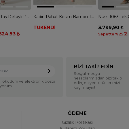
Nuss 1046 Önü Taş Detaylı Pantolonlu Takım - TAŞ
Kadın Rahat Kesim Bambu Takım - MÜRDÜM
TÜKENDİ
3.799,90
.824,93
2
Sepette %25
BIZI TAKIP EDIN
Sosyal medya
hesaplarımızdan bizi takip
ı
okudum ve elektronik posta
edin, en yeni ürünlerimizi
iyorum.
kaçırmayın!
ÖDEME
Gizlilik Politikası
Kullanım Koşulları