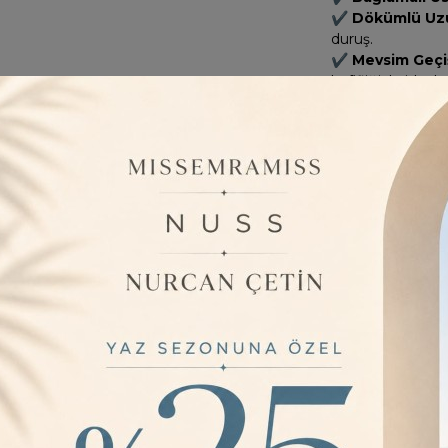
✔
Dökümlü Uzu
duruş.
✔
Mevsim Geçi
hafifliğiyle ideal.
✔
Şık ve Raha
uygundur.
Neden Bu T
✅
Rahat ve Haf
✅
Bağlamalı Üs
dokunuş.
✅
Dökümlü ve Ş
✅
Kolay Kombin
ayakkabılarla uy
Sıkça Sorul
?
Kumaşı nasıl b
Aerobin kuma