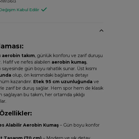
RW13613
Değişim Kabul Edilir
laması:
ı aerobin takım
, günlük konforu ve zarif duruşu
r. Hafif ve nefes alabilen
aerobin kumaş
,
ayesinde gün boyu rahatlık sunar. Üst kısmı
unda
olup, ön kısmındaki bağlama detayı
nüm kazandırır.
Etek 95 cm uzunluğunda
ve
e zarif bir duruş sağlar. Hem spor hem de klasik
sağlayan bu takım, her ortamda şıklığı
ar.
zellikler:
es Alabilir Aerobin Kumaş
– Gün boyu konfor
t Tasarım (70 cm)
– Modern ve şık detay.