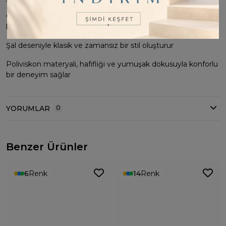
Günlük kullanıma uygun şık ve modern bir görünüm
kazandırır
Şal deseniyle klasik ve zamansız bir stil oluşturur
Poliviskon materyali, hafifliği ve yumuşak dokusuyla konforlu
bir deneyim sağlar
YORUMLAR
0
Benzer Ürünler
6
Renk
14
Renk