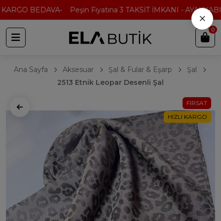
 KARGO BEDAVA
Peşin Fiyatına 3 TAKSİT İMKANI - AYAKKABI'
×
0
Ana Sayfa
Aksesuar
Şal & Fular & Eşarp
Şal
2513 Etnik Leopar Desenli Şal
FIRSAT
HIZLI KARGO