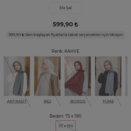
Ela Şal
599,90
599,90
'den başlayan fiyatlarla taksit seçenekleri için tıklayın
Renk:
KAHVE
ANTRASİT
BEJ
BORDO
FÜME
Beden:
75 x 190
75 x 190