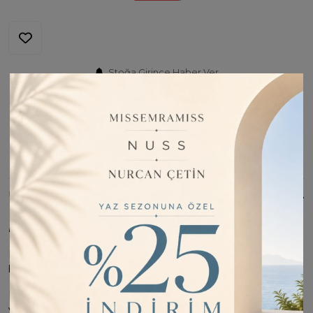
Stoğa Girince Haber Ver
Fiyatı Düşünce Haber Ver
Barkod:
ELA251311
İade Bilgisi:
Değişim Kabul Edilir
Bu Ürünü Paylaş
ÜRÜN BILGISI
Ebat: 75x190cm
Polyester kumaş yapısı sayesinde uzun ömürlü ve dayanıklı
bir kullanım deneyimi sunar
Her yaş grubuna hitap eden tasarımıyla geniş bir kullanıcı
yelpazesine sahiptir