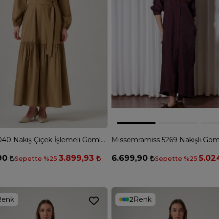
Nuss 2040 Nakış Çiçek İşlemeli Gömlek Elbise - CAMEL
,90
3.899,93
6.699,90
5.02
Sepette %25
Sepette %25
Renk
2
Renk