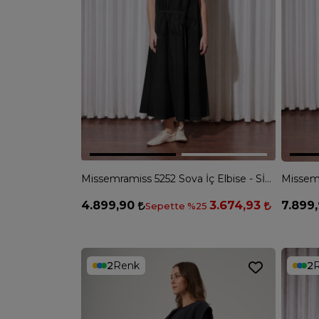
Missemramiss 5252 Sova İç Elbise - SİYAH
4.899,90
3.674,93
7.899
Sepette %25
2
Renk
2