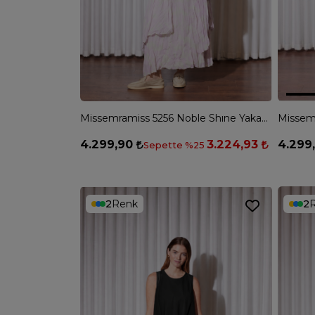
Missemramiss 5256 Noble Shıne Yakası Taş İşlemeli Gömlek - MAVİ
4.299,90
3.224,93
4.299
Sepette %25
2
Renk
2