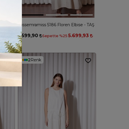
Nurcan Çetin 26134 Nakış Detaylı Kuşaklı Cotton Elbise - SİYAH
Missemramiss 5186 Floren Elbise - TAŞ
5,00
7.599,90
5.699,93
Sepette %25
2
Renk