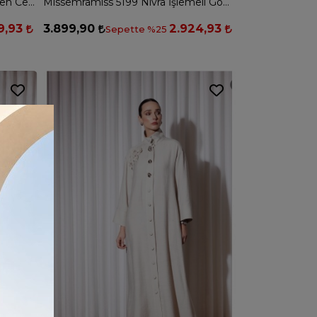
Missemramiss 5209 Minella Keten Ceket Elbise Takım - LACİVERT
Missemramiss 5199 Nıvra İşlemeli Gömlek - MAVİ
9,93
3.899,90
2.924,93
Sepette %25