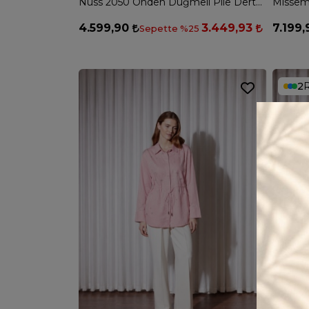
Nuss 2050 Önden Düğmeli Pile Dertaylı Kemerli Elbise - RED PLUM
4.599,90
3.449,93
7.199
Sepette %25
2