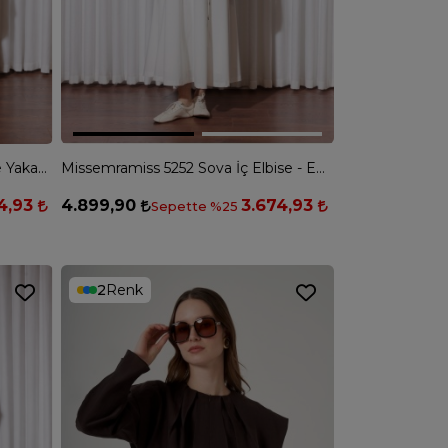
Missemramiss 5256 Noble Shıne Yakası Taş İşlemeli Gömlek - SİYAH
Missemramiss 5252 Sova İç Elbise - EKRU
4,93
4.899,90
3.674,93
Sepette %25
2
Renk