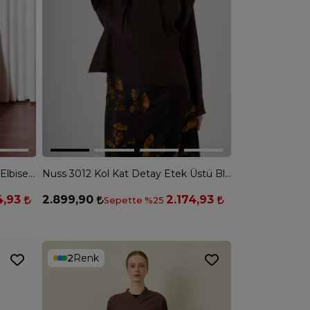
Missemramiss 5235 Fiora Notte Elbise - SİYAH
Nuss 3012 Kol Kat Detay Etek Üstü Bluz - KAHVE
4,93
2.899,90
2.174,93
Sepette %25
2
Renk