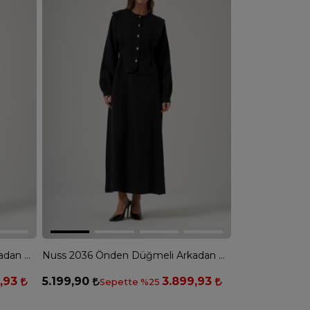
Nuss 2036 Önden Düğmeli Arkadan Kemerli Elbise - KAHVE
Nuss 2036 Önden Düğmeli Arkadan Kemerli Elbise - SİYAH
9,93
5.199,90
3.899,93
Sepette %25