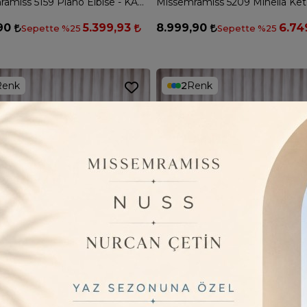
Missemramiss 5159 Pıano Elbise - KAHVE
,90
5.399,93
8.999,90
6.74
Sepette %25
Sepette %25
Renk
2
Renk