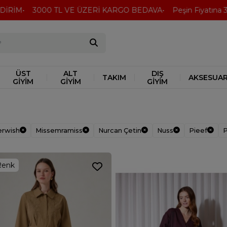
00 TL VE ÜZERİ KARGO BEDAVA
Peşin Fiyatına 3 TAKSİT İM
ÜST
ALT
DIŞ
TAKIM
AKSESUA
GİYİM
GİYİM
GİYİM
rwish
Missemramiss
Nurcan Çetin
Nuss
Pieef
Renk