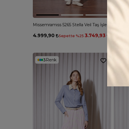
Missemramiss 5265 Stella Veil Taş İşlemeli Gömlek - PEMBE
4.999,90
3.749,93
6.500
Sepette %25
3
Renk
3