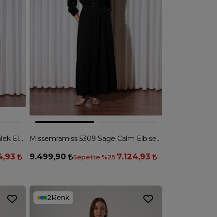
Missemramiss 5269 Nakışlı Gömlek Elbise - BORDO
Missemramiss 5309 Sage Calm Elbise - SİYAH
4,93
9.499,90
7.124,93
Sepette %25
2
Renk