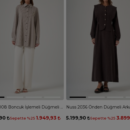
Nuss 3008 Boncuk İşlemeli Düğmeli Gömlek - KAHVE
,90
1.949,93
5.199,90
3.89
Sepette %25
Sepette %25