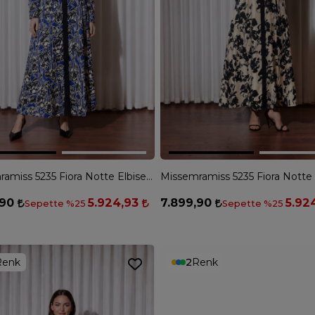
Missemramiss 5235 Fiora Notte Elbise - LACİVERT
,90
5.924,93
7.899,90
5.92
Sepette %25
Sepette %25
Renk
2
Renk