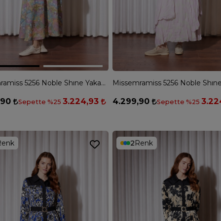
Missemramiss 5256 Noble Shıne Yakası Taş İşlemeli Gömlek - EKRU
,90
3.224,93
4.299,90
3.22
Sepette %25
Sepette %25
Renk
2
Renk