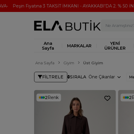
Fiyatına 3 TAKSİT İMKANI - AYAKKABI'DA 2. % 50 İNDİRİM
30
Ana
YENİ
MARKALAR
Sayfa
ÜRÜNLER
Ana Sayfa
Giyim
Üst Giyim
FILTRELE
SIRALA
Me
2
Renk
2