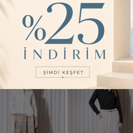
Nurcan Çetin 26134 Nakış Detaylı Kuşaklı Cotton Elbise - VİZON
,00
4.875,00
6.500,00
4.87
Sepette %25
Sepette %25
Renk
3
Renk