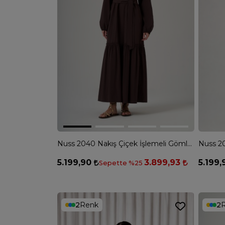
Nuss 2040 Nakış Çiçek İşlemeli Gömlek Elbise - KAHVE
5.199,90
3.899,93
5.199
Sepette %25
2
Renk
2